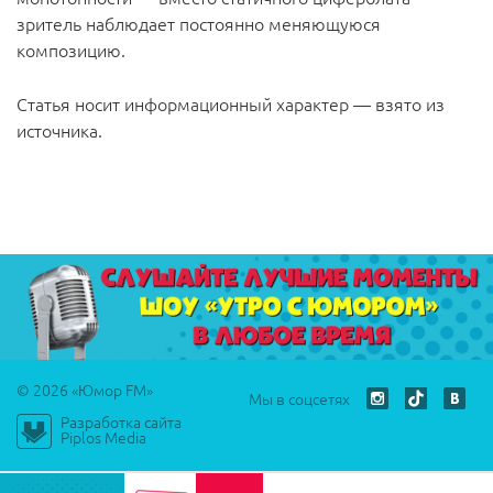
зритель наблюдает постоянно меняющуюся
композицию.
Статья носит информационный характер — взято из
источника.
© 2026 «Юмор FM»
Мы в соцсетях
Разработка сайта
Play
Piplos Media
00:00
Play
Mute
Settings
PIP
Ente