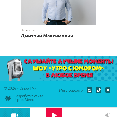
Новости
Дмитрий Максимович
© 2026 «Юмор FM»
Мы в соцсетях
Разработка сайта
Play
Piplos Media
00:00
Play
Mute
Settings
PIP
Ente
fulls