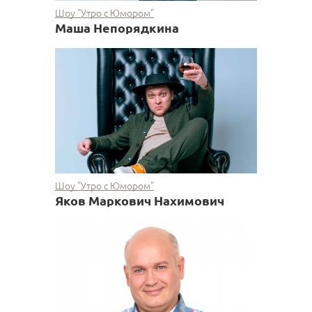
Шоу "Утро с Юмором"
Маша Непорядкина
Шоу "Утро с Юмором"
Яков Маркович Нахимович