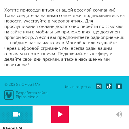
Хотите присоединиться к нашей веселой компании?
Тогда следите за нашими соцсетями, подписывайтесь на
новости, участвуйте в мероприятиях. Для
прослушивания онлайн достаточно перейти по ссылкам
на сайте или в мобильных приложениях, где доступен
прямой эфир. А если вы предпочитаете радиоприемник
— найдите нас на частотах в Могилёве или слушайте
через цифровой стриминг. Мы всегда рады вашим
отзывам и пожеланиям. Подключайтесь к эфиру и
делайте свои дни яркими, а также насыщенными
позитивом!
© 2026 «Юмор FM»
Мы в соцсетях
Разработка сайта
Play
Piplos Media
00:00
Play
Mute
Settings
PIP
Ente
fulls
Юмор FM