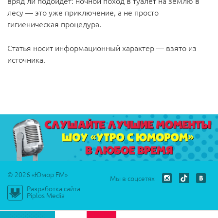
вряд ли подойдёт: ночной поход в туалет на землю в
лесу — это уже приключение, а не просто
гигиеническая процедура.
Статья носит информационный характер — взято из
источника.
© 2026 «Юмор FM»
Мы в соцсетях
Разработка сайта
Play
Piplos Media
00:00
Play
Mute
Settings
PIP
Ente